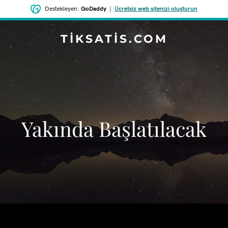
Destekleyen:
GoDaddy
|
Ücretsiz web sitenizi oluşturun
TIKSATIS.COM
‌Yakında Başlatılacak